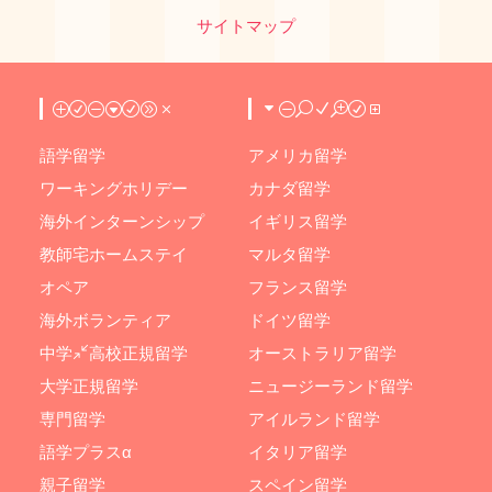
サイトマップ
PROGRAM
COUNTRY
語学留学
アメリカ留学
ワーキングホリデー
カナダ留学
海外インターンシップ
イギリス留学
教師宅ホームステイ
マルタ留学
オペア
フランス留学
海外ボランティア
ドイツ留学
中学/高校正規留学
オーストラリア留学
大学正規留学
ニュージーランド留学
専門留学
アイルランド留学
語学プラスα
イタリア留学
親子留学
スペイン留学