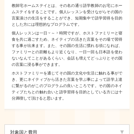
教師宅ホームステイとは、その名の通り語学教師のお宅にホー
ムステイをすることです。個人レッスンを受けながらその国の
言葉漬けの生活をすることができ、短期集中で語学習得を目的
とした方には理想的なプログラムです。
個人レッスンは一日3～5時間ですが、ホストファミリーと寝
食を共に過ごすため、ネイティブの活きた言葉をその場で習得
する事が出来ます。また、その国の生活に慣れる頃になれば、
ファミリーとの距離もより近くなり、一日一回も日本語を使わ
ないなんてことがあるくらい、会話も増えてどっぷりとその国
の言葉に浸る事ができます。
ホストファミリーを通じてその国の文化や生活に触れる事がで
き、更にネイティブから活きた言葉を学ぶ事によって語学上達
に繋がるのがこのプログラムの良いところです。その国のネイ
ティブたちとの触れ合いと語学習得を目的としている方には十
分満喫して頂けると思います。
対象国と費用